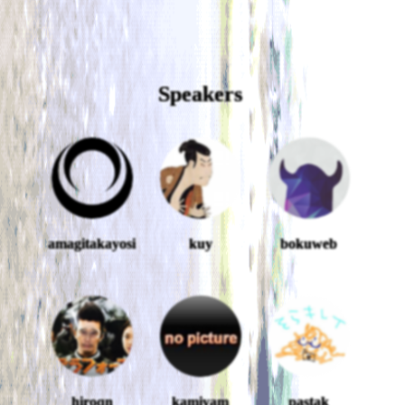
Speakers
amagitakayosi
kuy
bokuweb
hiroqn
kamiyam
pastak